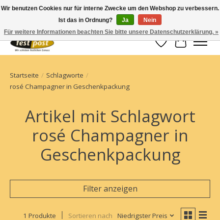
Wir benutzen Cookies nur für interne Zwecke um den Webshop zu verbessern.
Ist das in Ordnung?
Ja
Nein
Champagner einfach geschickt
Für weitere Informationen beachten Sie bitte unsere Datenschutzerklärung. »
Wunschzettel
Ihr Waren
Startseite
/
Schlagworte
/
rosé Champagner in Geschenkpackung
Artikel mit Schlagwort
rosé Champagner in
Geschenkpackung
Filter anzeigen
1 Produkte
Sortieren nach
Niedrigster Preis