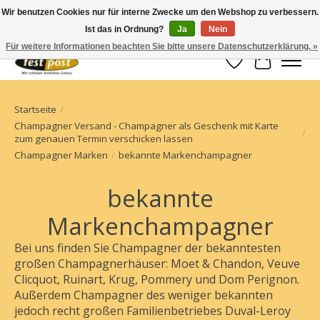
Wir benutzen Cookies nur für interne Zwecke um den Webshop zu verbessern.
Ist das in Ordnung?
Ja
Nein
Champagner einfach geschickt
Für weitere Informationen beachten Sie bitte unsere Datenschutzerklärung. »
Wunschzettel
Ihr Waren
Startseite
/
Champagner Versand - Champagner als Geschenk mit Karte
/
zum genauen Termin verschicken lassen
Champagner Marken
/
bekannte Markenchampagner
bekannte
Markenchampagner
Bei uns finden Sie Champagner der bekanntesten
großen Champagnerhäuser: Moet & Chandon, Veuve
Clicquot, Ruinart, Krug, Pommery und Dom Perignon.
Außerdem Champagner des weniger bekannten
jedoch recht großen Familienbetriebes Duval-Leroy