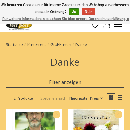
Wir benutzen Cookies nur für interne Zwecke um den Webshop zu verbessern.
Ist das in Ordnung?
Ja
Nein
Champagner einfach geschickt
Für weitere Informationen beachten Sie bitte unsere Datenschutzerklärung. »
Wunschzettel
Ihr Waren
Startseite
/
Karten etc.
/
Grußkarten
/
Danke
Danke
Filter anzeigen
2 Produkte
Sortieren nach
Niedrigster Preis