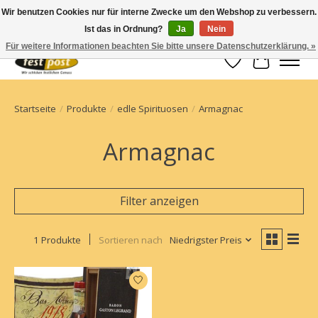
Wir benutzen Cookies nur für interne Zwecke um den Webshop zu verbessern.
Ist das in Ordnung?
Ja
Nein
Champagner einfach geschickt
Für weitere Informationen beachten Sie bitte unsere Datenschutzerklärung. »
Wunschzettel
Ihr Waren
Startseite
/
Produkte
/
edle Spirituosen
/
Armagnac
Armagnac
Filter anzeigen
1 Produkte
Sortieren nach
Niedrigster Preis