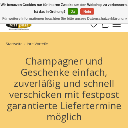
Wir benutzen Cookies nur für interne Zwecke um den Webshop zu verbessern.
Ist das in Ordnung?
Ja
Nein
Champagner einfach geschickt
Für weitere Informationen beachten Sie bitte unsere Datenschutzerklärung. »
Wunschzettel
Ihr Waren
Startseite
/
Ihre Vorteile
Champagner und
Geschenke einfach,
zuverläßig und schnell
verschicken mit festpost
garantierte Liefertermine
möglich