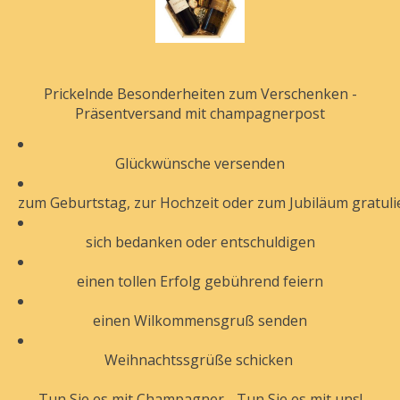
Prickelnde Besonderheiten zum Verschenken -
Präsentversand mit champagnerpost
Glückwünsche
versenden
zum
Geburtstag,
zur
Hochzeit
oder
zum
Jubiläum
gratuli
sich
bedanken
oder
entschuldigen
einen
tollen Erfolg gebührend feiern
einen
Wilkommensgruß
senden
Weihnachtssgrüße
schicken
Tun Sie es mit Champagner - Tun Sie es mit uns!