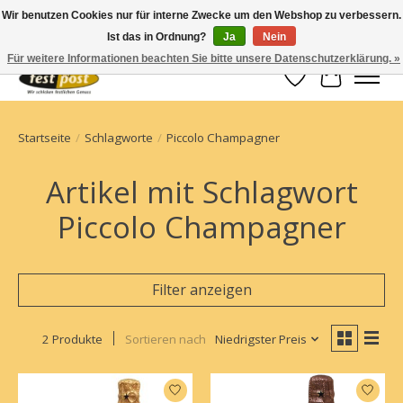
Wir benutzen Cookies nur für interne Zwecke um den Webshop zu verbessern.
Ist das in Ordnung?
Ja
Nein
Champagner einfach geschickt
Für weitere Informationen beachten Sie bitte unsere Datenschutzerklärung. »
Wunschzettel
Ihr Waren
Startseite
/
Schlagworte
/
Piccolo Champagner
Artikel mit Schlagwort
Piccolo Champagner
Filter anzeigen
2 Produkte
Sortieren nach
Niedrigster Preis