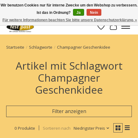
Wir benutzen Cookies nur für interne Zwecke um den Webshop zu verbessern.
Ist das in Ordnung?
Ja
Nein
Champagner einfach geschickt
Für weitere Informationen beachten Sie bitte unsere Datenschutzerklärung. »
Wunschzettel
Ihr Waren
Startseite
/
Schlagworte
/
Champagner Geschenkidee
Artikel mit Schlagwort
Champagner
Geschenkidee
Filter anzeigen
0 Produkte
Sortieren nach
Niedrigster Preis