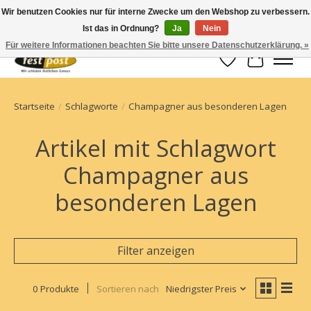
Wir benutzen Cookies nur für interne Zwecke um den Webshop zu verbessern.
Ist das in Ordnung?
Ja
Nein
Champagner einfach geschickt
Für weitere Informationen beachten Sie bitte unsere Datenschutzerklärung. »
Wunschzettel
Ihr Waren
Startseite
/
Schlagworte
/
Champagner aus besonderen Lagen
Artikel mit Schlagwort
Champagner aus
besonderen Lagen
Filter anzeigen
0 Produkte
Sortieren nach
Niedrigster Preis