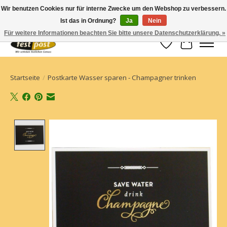
Wir benutzen Cookies nur für interne Zwecke um den Webshop zu verbessern.
Ist das in Ordnung?
Ja
Nein
Champagner einfach geschickt
Für weitere Informationen beachten Sie bitte unsere Datenschutzerklärung. »
Wunschzettel
Ihr Waren
Startseite
/
Postkarte Wasser sparen - Champagner trinken
Product image slideshow Items