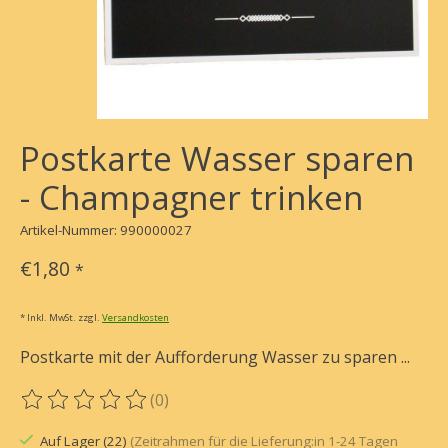
Postkarte Wasser sparen
- Champagner trinken
Artikel-Nummer: 990000027
€1,80
*
* Inkl. MwSt. zzgl.
Versandkosten
Postkarte mit der Aufforderung Wasser zu sparen ...
(0)
Die Bewertung dieses Produkts ist
0
von 5
Auf Lager (22)
(Zeitrahmen für die Lieferung:in 1-24 Tagen