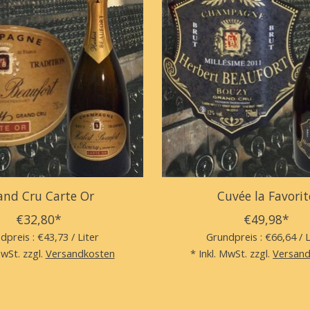
and Cru Carte Or
Cuvée la Favorit
€32,80*
€49,98*
dpreis : €43,73 / Liter
Grundpreis : €66,64 / L
MwSt. zzgl.
Versandkosten
* Inkl. MwSt. zzgl.
Versan