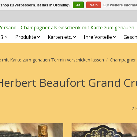
shop zu verbessern. Ist das in Ordnung?
Ja
Nein
Für weitere Inform
rsand - Champagner als Geschenk mit Karte zum genauen T
aß
Produkte
Karten etc.
Ihre Vorteile
Gesch
mit Karte zum genauen Termin verschicken lassen
/
Champagner
Herbert Beaufort Grand Cr
2 