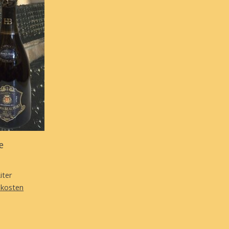
e
iter
dkosten