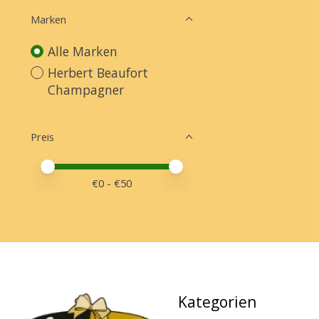
Marken
Alle Marken
Herbert Beaufort
Champagner
Preis
Preis – Mindestwert
Price maximum value
€
0
- €
50
Kategorien