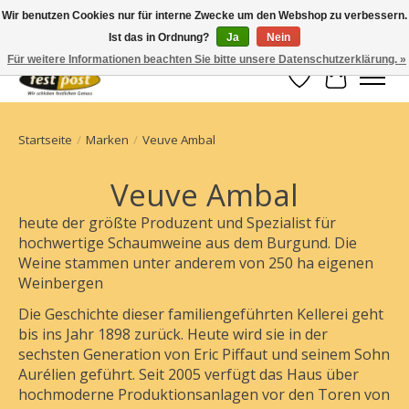
Wir benutzen Cookies nur für interne Zwecke um den Webshop zu verbessern.
Ist das in Ordnung?
Ja
Nein
Champagner einfach geschickt
Für weitere Informationen beachten Sie bitte unsere Datenschutzerklärung. »
Wunschzettel
Ihr Waren
Startseite
/
Marken
/
Veuve Ambal
Veuve Ambal
heute der größte Produzent und Spezialist für
hochwertige Schaumweine aus dem Burgund. Die
Weine stammen unter anderem von 250 ha eigenen
Weinbergen
Die Geschichte dieser familiengeführten Kellerei geht
bis ins Jahr 1898 zurück. Heute wird sie in der
sechsten Generation von Eric Piffaut und seinem Sohn
Aurélien geführt. Seit 2005 verfügt das Haus über
hochmoderne Produktionsanlagen vor den Toren von