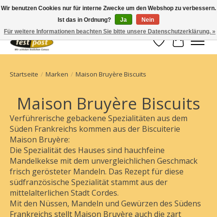
Wir benutzen Cookies nur für interne Zwecke um den Webshop zu verbessern.
Ist das in Ordnung?
Ja
Nein
Champagner einfach geschickt
Für weitere Informationen beachten Sie bitte unsere Datenschutzerklärung. »
Wunschzettel
Ihr Waren
Startseite
/
Marken
/
Maison Bruyère Biscuits
Maison Bruyère Biscuits
Verführerische gebackene Spezialitäten aus dem
Süden Frankreichs kommen aus der Biscuiterie
Maison Bruyère:
Die Spezialität des Hauses sind hauchfeine
Mandelkekse mit dem unvergleichlichen Geschmack
frisch gerösteter Mandeln. Das Rezept für diese
südfranzösische Spezialität stammt aus der
mittelalterlichen Stadt Cordes.
Mit den Nüssen, Mandeln und Gewürzen des Südens
Frankreichs stellt Maison Bruyère auch die zart