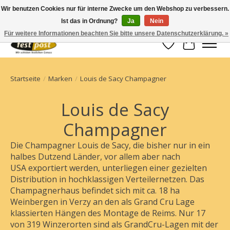
Wir benutzen Cookies nur für interne Zwecke um den Webshop zu verbessern.
Ist das in Ordnung?
Ja
Nein
Champagner einfach geschickt
Für weitere Informationen beachten Sie bitte unsere Datenschutzerklärung. »
Wunschzettel
Ihr Waren
Startseite
/
Marken
/
Louis de Sacy Champagner
Louis de Sacy
Champagner
Die Champagner Louis de Sacy, die bisher nur in ein
halbes Dutzend Länder, vor allem aber nach
USA exportiert werden, unterliegen einer gezielten
Distribution in hochklassigen Verteilernetzen. Das
Champagnerhaus befindet sich mit ca. 18 ha
Weinbergen in Verzy an den als Grand Cru Lage
klassierten Hängen des Montage de Reims. Nur 17
von 319 Winzerorten sind als GrandCru-Lagen mit der