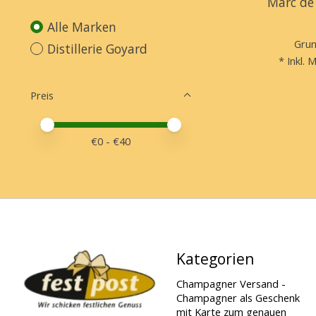
Marc de
Alle Marken
Grun
Distillerie Goyard
* Inkl. 
Preis
Preis – Mindestwert
Price maximum value
€
0
- €
40
Kategorien
Champagner Versand -
Champagner als Geschenk
mit Karte zum genauen