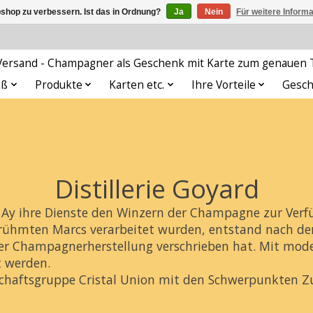
shop zu verbessern. Ist das in Ordnung?
Ja
Nein
Für weitere Inform
rsand - Champagner als Geschenk mit Karte zum genauen T
aß
Produkte
Karten etc.
Ihre Vorteile
Gesch
Distillerie Goyard
 in Ay ihre Dienste den Winzern der Champagne zur Ver
erühmten Marcs verarbeitet wurden, entstand nach de
er Champagnerherstellung verschrieben hat. Mit mod
t werden.
schaftsgruppe
Cristal Union
mit den Schwerpunkten Zuc