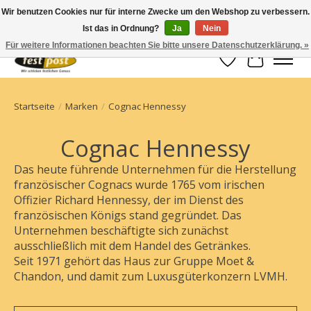
Wir benutzen Cookies nur für interne Zwecke um den Webshop zu verbessern.
Ist das in Ordnung?
Ja
Nein
Champagner einfach geschickt
Für weitere Informationen beachten Sie bitte unsere Datenschutzerklärung. »
Wunschzettel
Ihr Waren
Startseite
/
Marken
/
Cognac Hennessy
Cognac Hennessy
Das heute führende Unternehmen für die Herstellung
französischer Cognacs wurde 1765 vom irischen
Offizier Richard Hennessy, der im Dienst des
französischen Königs stand gegründet. Das
Unternehmen beschäftigte sich zunächst
ausschließlich mit dem Handel des Getränkes.
Seit 1971 gehört das Haus zur Gruppe Moet &
Chandon, und damit zum Luxusgüterkonzern LVMH.